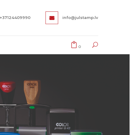
+37124409990
info@julstamp.lv
0