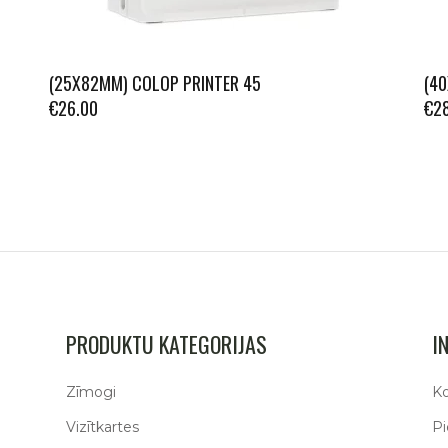
(25X82MM) COLOP PRINTER 45
(4
€
26.00
€
2
PRODUKTU KATEGORIJAS
I
Zīmogi
Ko
Vizītkartes
P