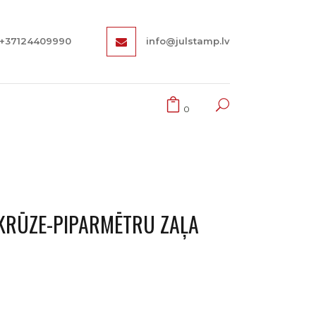
+37124409990
info@julstamp.lv
0
 KRŪZE-PIPARMĒTRU ZAĻA