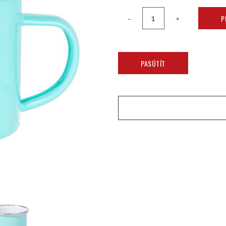
P
PASŪTĪT