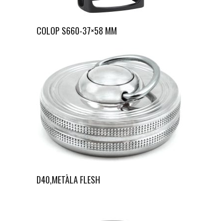
COLOP S660-37×58 MM
D40,METĀLA FLESH