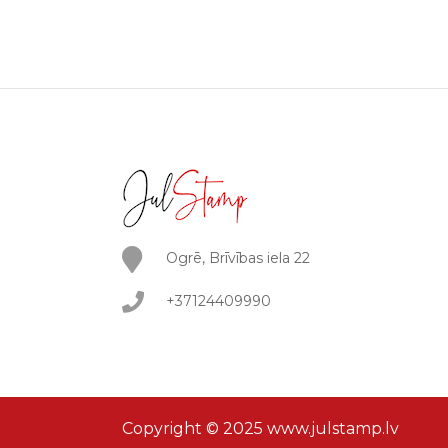
Ogrē, Brīvības iela 22
+37124409990
Copyright © 2025 www.julstamp.lv