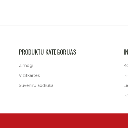
PRODUKTU KATEGORIJAS
I
Zīmogi
Ko
Vizītkartes
P
Suvenīru apdruka
Li
Pr