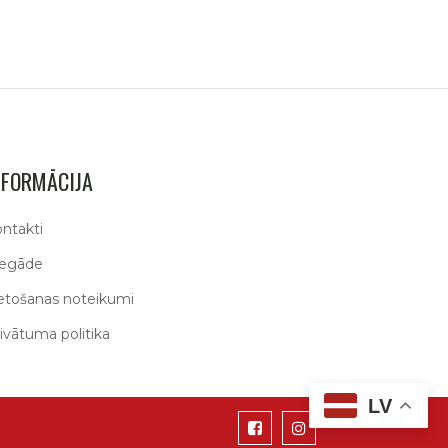
NFORMĀCIJA
ntakti
iegāde
etošanas noteikumi
ivātuma politika
LV