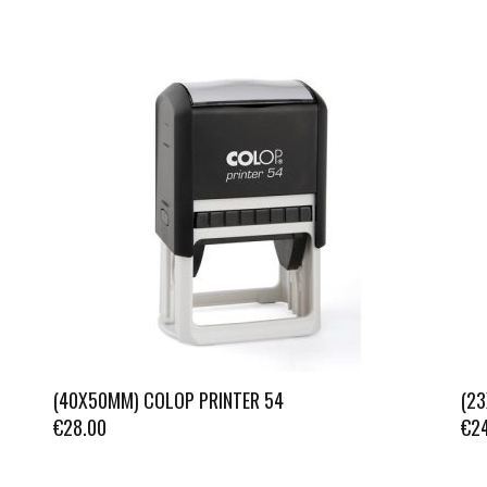
(40X50MM) COLOP PRINTER 54
(2
€
28.00
€
2