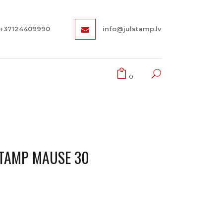
+37124409990
info@julstamp.lv
0
TAMP MAUSE 30