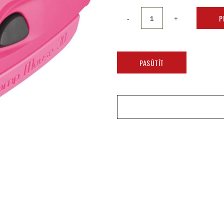
P
PASŪTĪT