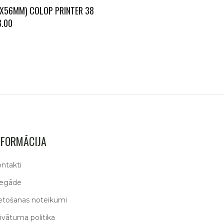
3X56MM) COLOP PRINTER 38
8.00
NFORMĀCIJA
ntakti
iegāde
etošanas noteikumi
ivātuma politika