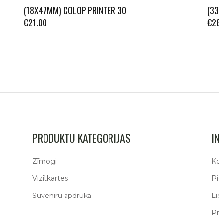
(18X47MM) COLOP PRINTER 30
(3
€
21.00
€
2
PRODUKTU KATEGORIJAS
I
Zīmogi
Ko
Vizītkartes
P
Suvenīru apdruka
Li
Pr