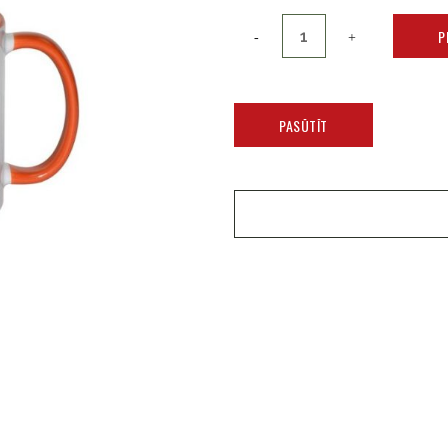
P
PASŪTĪT