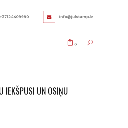
+37124409990
info@julstamp.lv
0
 IEKŠPUSI UN OSIŅU